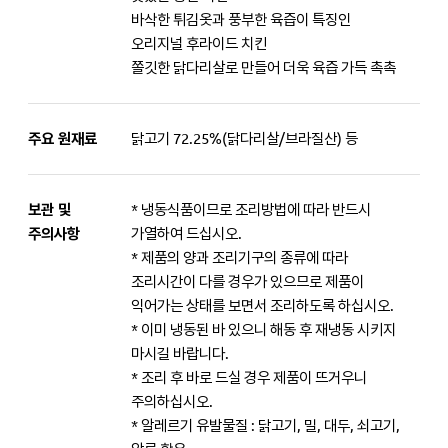
바삭한 튀김옷과 풍부한 육즙이 특징인
오리지널 후라이드 치킨
쫄깃한 닭다리살로 만들어 더욱 육즙 가득 촉촉
주요 원재료
닭고기 72.25%(닭다리살/브라질산) 등
보관 및
* 냉동식품이므로 조리방법에 따라 반드시
주의사항
가열하여 드십시오.
* 제품의 양과 조리기구의 종류에 따라
조리시간이 다를 경우가 있으므로 제품이
익어가는 상태를 보면서 조리하도록 하십시오.
* 이미 냉동된 바 있으니 해동 후 재냉동 시키지
마시길 바랍니다.
* 조리 후 바로 드실 경우 제품이 뜨거우니
주의하십시오.
* 알레르기 유발물질 : 닭고기, 밀, 대두, 쇠고기,