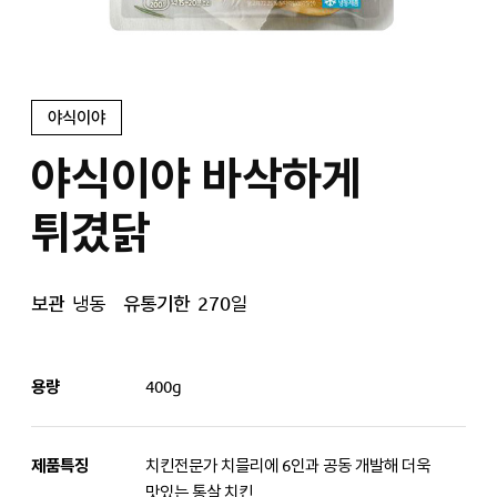
야식이야
야식이야 바삭하게
튀겼닭
보관
냉동
유통기한
270일
용량
400g
제품특징
치킨전문가 치믈리에 6인과 공동 개발해 더욱
맛있는 통살 치킨