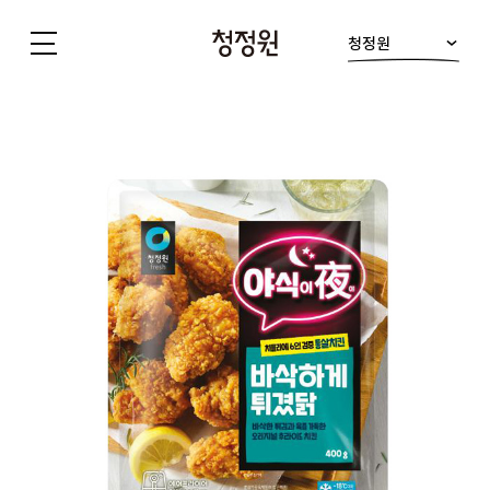
청정원
청
정
원