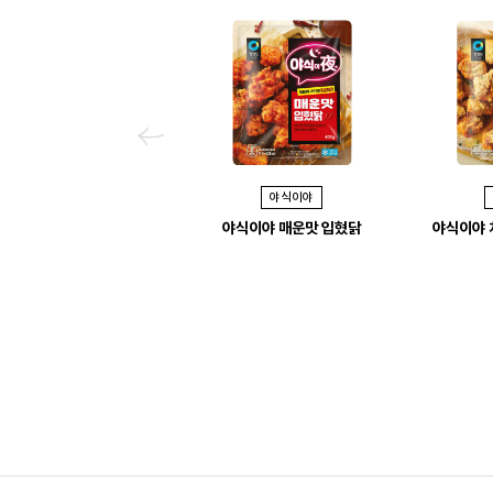
P
r
야식이야
e
야식이야 매운맛 입혔닭
야식이야 
v