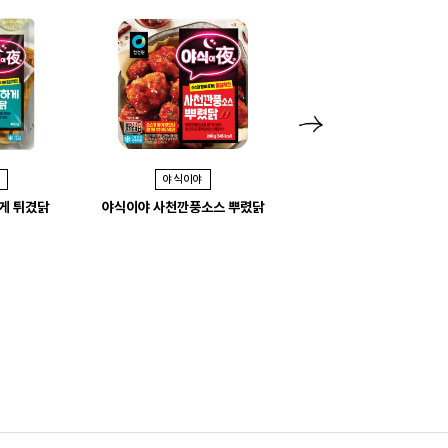
N
e
야식이야
야식이야
x
게 튀겼닭
야식이야 사천깐풍소스 뿌렸닭
야식이야 허니간장 입혔
t