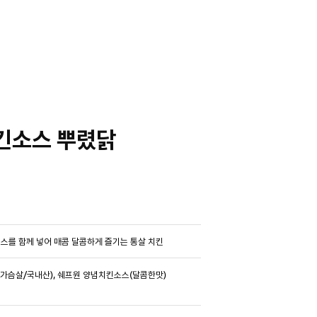
킨소스 뿌렸닭
스를 함께 넣어 매콤 달콤하게 즐기는 통살 치킨
(닭가슴살/국내산), 쉐프원 양념치킨소스(달콤한맛)