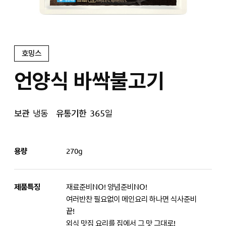
호밍스
언양식 바싹불고기
보관
냉동
유통기한
365일
용량
270g
제품특징
재료준비NO! 양념준비NO!
여러반찬 필요없이 메인요리 하나면 식사준비
끝!
외식 맛집 요리를 집에서 그 맛 그대로!