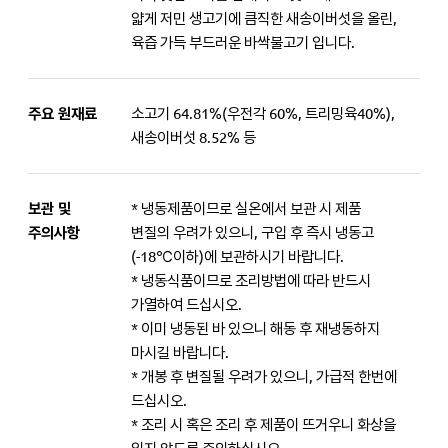
얇게 저민 생고기에 큼직한 새송이버섯을 올린,
육즙 가득 부드러운 바싹불고기 입니다.
주요 원재료
소고기 64.81%(우전각 60%, 트리밍육40%),
새송이버섯 8.52% 등
보관 및
* 냉동제품이므로 실온에서 보관 시 제품
주의사항
변질의 우려가 있으니, 구입 후 즉시 냉동고
(-18℃이하)에 보관하시기 바랍니다.
* 냉동식품이므로 조리방법에 따라 반드시
가열하여 드십시오.
* 이미 냉동된 바 있으니 해동 후 재냉동하지
마시길 바랍니다.
* 개봉 후 변질될 우려가 있으니, 가급적 한번에
드십시오.
* 조리 시 혹은 조리 후 제품이 뜨거우니 화상을