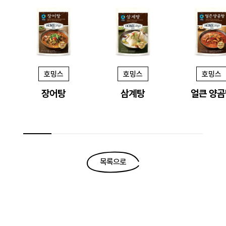
호밍스
호밍스
호밍스
장어탕
삼계탕
얼큰 양곰
목록으로