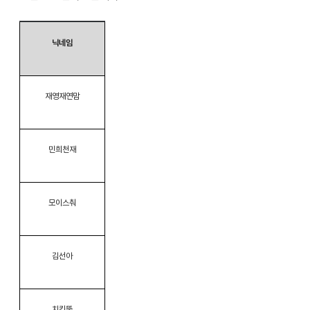
닉네임
재영재연맘
민희천재
모이스춰
김선아
치킨뚱