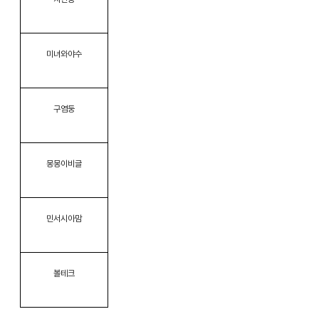
미녀와야수
구염둥
몽몽이비글
민서시아맘
볼테크