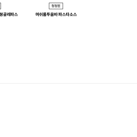
청정원
청정원
x
 봉골레파스
머쉬룸투움바 파스타소스
찍먹 레몬크림소스
t