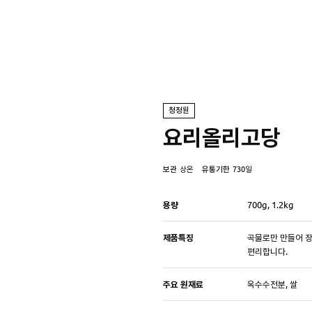
청정원
요리올리고당
보관
상온
유통기한
730일
용량
700g, 1.2kg
제품특징
곡물로만 만들어 장
편리합니다.
주요 원재료
옥수수전분, 쌀