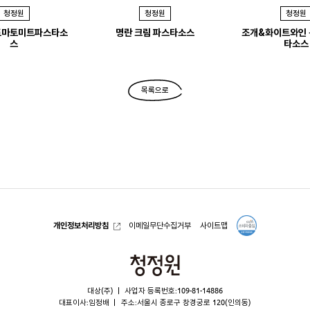
청정원
청정원
청정원
토마토미트파스타소
명란 크림 파스타소스
조개&화이트와인
스
타소스
목록으로
개인정보처리방침
이메일무단수집거부
사이트맵
청
정
대상(주)
사업자 등록번호:109-81-14886
원
대표이사:임정배
주소:서울시 종로구 창경궁로 120(인의동)