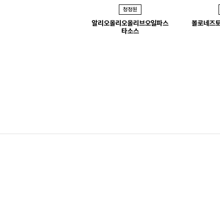
청정원
e
알리오올리오올리브오일파스
볼로네즈
v
타소스