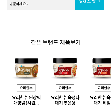
방문하세요~
같은 브랜드 제품보기
요리한수
요리한수
요리한수
요리한수 된장찌
요리한수 숙성다
요리한수 
개양념(시원한
대기 볶음용
대기 비빔
맛)