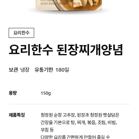
요리한수
요리한수 된장찌개양념
보관
냉장
유통기한
180일
용량
150g
제품특징
청정원 순창 고추장, 된장과 청정원 햇살담은
간장을 기본으로 탕, 찌개, 볶음, 조림, 비빔,
무침 등
다양한 요리를 간편하게 만들어 즐길 수