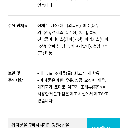
있습니다
주요 원재료
정제수, 된장{대두(외국산), 메주(대두:
외국산), 정제소금, 주정, 종국}, 물엿,
진국풍미베이스{양파(국산), 파엑기스(대파:
국산), 양배추, 당근, 쇠고기맛나}, 청양고추
(국산) 등
보관 및
- 대두, 밀, 조개류(굴), 쇠고기, 게 함유
주의사항
- 이 제품은 계란, 우유, 땅콩, 오징어, 새우,
돼지고기, 토마토, 닭고기, 조개류(홍합)를
사용한 제품과 같은 제조 시설에서 제조하고
있습니다.
위 제품을 구매하시려면 정원e샵을