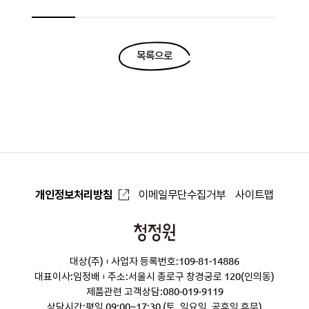
목록으로
개인정보처리방침
이메일무단수집거부
사이트맵
청
정
대상(주)
사업자 등록번호:109-81-14886
원
대표이사:임정배
주소:서울시 종로구 창경궁로 120(인의동)
제품관련 고객상담:
080-019-9119
상담시간:평일 09:00~17:30 (토, 일요일, 공휴일 휴무)