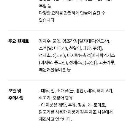
무침 등
다양한 요리를 간편하게 만들어 즐길 수
있습니다
주요 원재료
정제수, 물엿, 양조간장[탈지대두(인도산),
소맥(밀: 미국산), 천일염, 과당, 주정],
정제소금(국산), 바지락농축액[바지락엑기스
(바지락: 중국산), 정제소금(국산)], 고춧가루,
매운해물풍미분 등
보관 및
- 대두, 밀, 조개류(굴, 홍합), 새우, 돼지고기,
주의사항
쇠고기, 오징어 함유
- 이 제품은 계란, 우유, 땅콩, 게, 토마토,
닭고기를 사용한 제품과 같은 제조 시설에서
제조하고 있습니다.