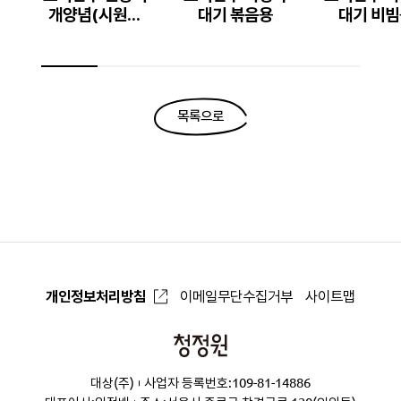
개양념(시원한
대기 볶음용
대기 비빔
맛)
목록으로
개인정보처리방침
이메일무단수집거부
사이트맵
청
정
대상(주)
사업자 등록번호:109-81-14886
원