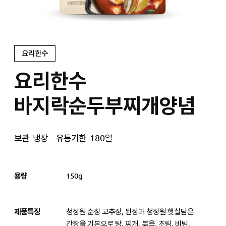
요리한수
요리한수
바지락순두부찌개양념
보관
냉장
유통기한
180일
용량
150g
제품특징
청정원 순창 고추장, 된장과 청정원 햇살담은
간장을 기본으로 탕, 찌개, 볶음, 조림, 비빔,