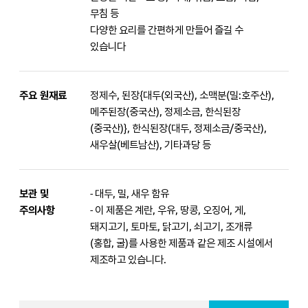
무침 등
다양한 요리를 간편하게 만들어 즐길 수
있습니다
주요 원재료
정제수, 된장{대두(외국산), 소맥분(밀:호주산),
메주된장(중국산), 정제소금, 한식된장
(중국산)}, 한식된장(대두, 정제소금/중국산),
새우살(베트남산), 기타과당 등
보관 및
- 대두, 밀, 새우 함유
주의사항
- 이 제품은 계란, 우유, 땅콩, 오징어, 게,
돼지고기, 토마토, 닭고기, 쇠고기, 조개류
(홍합, 굴)를 사용한 제품과 같은 제조 시설에서
제조하고 있습니다.