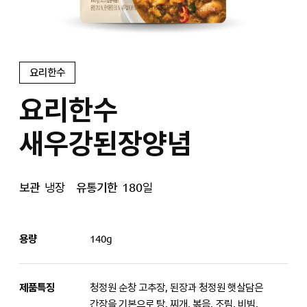
요리한수
요리한수
새우강된장양념
보관
냉장
유통기한
180일
용량
140g
제품특징
청정원 순창 고추장, 된장과 청정원 햇살담은
간장을 기본으로 탕, 찌개, 볶음, 조림, 비빔,