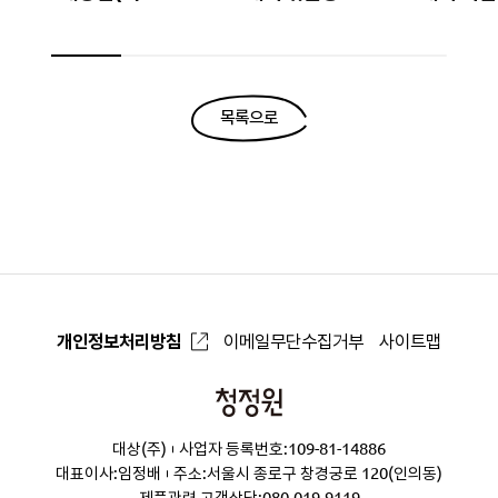
맛)
목록으로
개인정보처리방침
이메일무단수집거부
사이트맵
청
정
대상(주)
사업자 등록번호:109-81-14886
원
대표이사:임정배
주소:서울시 종로구 창경궁로 120(인의동)
제품관련 고객상담:
080-019-9119