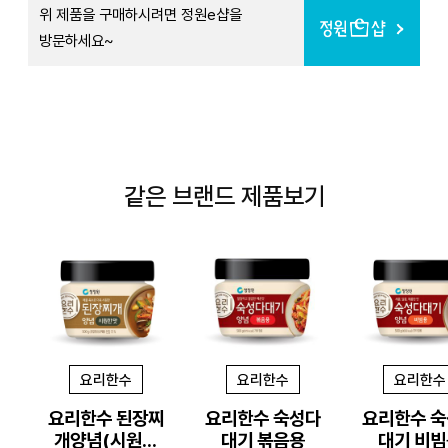
위 제품을 구매하시려면 정원e샵을
방문하세요~
같은 브랜드 제품보기
요리한수
요리한수
요리한수
요리한수 된장찌
요리한수 숙성다
요리한수 
개양념(시원한
대기 볶음용
대기 비빔