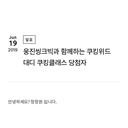
정
원
Jun
발표
19
웅진씽크빅과 함께하는 쿠킹위드
2019
대디 쿠킹클래스 당첨자
안녕하세요? 청정원 입니다.