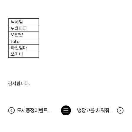
닉네임
도율파파
오얄얄
toto
하진엄마
쏘미니
감사합니다.
목
도서증정이벤트<수요일을 싫어하는 고양이> 당첨자
냉장고를 채워줘 126차 당첨자
록
으