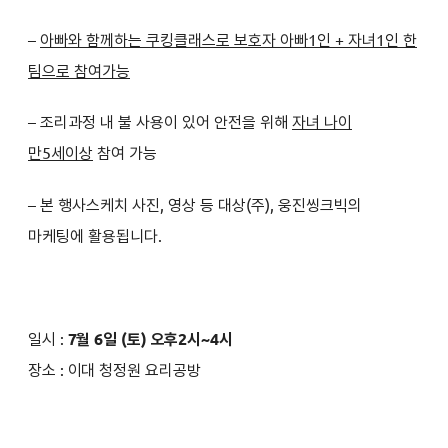
–
아빠와 함께하는 쿠킹클래스로 보호자 아빠1인 + 자녀1
인 한
팀으로 참여가능
– 조리과정 내 불 사용이 있어 안전을 위해
자녀 나이
만5세
이상
참여 가능
– 본 행사스케치 사진, 영상 등 대상(주), 웅진씽크빅의
마케
팅에 활용됩니다.
일시 :
7
월 6일 (토)
오후2시~4시
장소 :
이대 청정원 요리공방