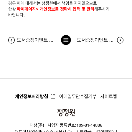
경우 이에 대해서는 청정원에서 책임을 지지않으므로
항상
마이페이지> 개인정보를 정확히 입력 및 관리
해주시기
바랍니다.
목
도서증정이벤트 <여자를 위한 생각하라! 그러면 부자가 되리라> 당첨자
도서증정이벤트 <스토리텔링 바이블> 당첨자
록
으
로
개인정보처리방침
이메일무단수집거부
사이트맵
청
정
대상(주)
사업자 등록번호:109-81-14886
원
대표이사:임정배
주소:서울시 종로구 창경궁로 120(인의동)