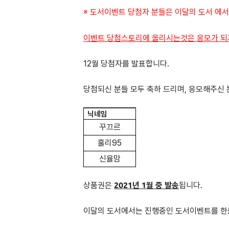
※ 도서이벤트 당첨자 분들은
이달의 도서
에서
이벤트 당첨스토리에 올리시는것은 응모가 되
12월 당첨자를 발표합니다.
당첨되신 분들 모두 축하 드리며, 응모해주신
닉네임
꾸끄르
훌리95
신율맘
상품권은
2021년 1월 중 발송
됩니다.
이달의 도서에서는 진행중인 도서이벤트를 한