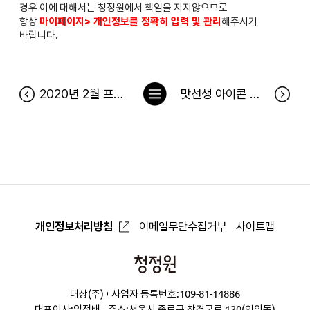
경우 이에 대해서는 청정원에서 책임을 지지않으므로
항상
마이페이지> 개인정보를 정확히 입력 및 관리
해주시기
바랍니다.
목
2020년 2월 프렌즈 전용딜 당첨자
맛선생 아이콘 찾기 이벤트 당첨자
록
으
로
개인정보처리방침
이메일무단수집거부
사이트맵
청
정
대상(주)
사업자 등록번호:109-81-14886
원
대표이사:임정배
주소:서울시 종로구 창경궁로 120(인의동)