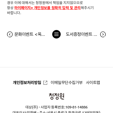
경우 이에 대해서는 청정원에서 책임을 지지않으므로
항상
마이페이지> 개인정보를 정확히 입력 및 관리
해주시기
바랍니다.
목
문화이벤트 <옥탑방 고양이> 관련 안내사항
도서증정이벤트 [SNPE 바른자세 척추운동] 당첨자
록
으
로
개인정보처리방침
이메일무단수집거부
사이트맵
청
정
대상(주)
사업자 등록번호:109-81-14886
원
대표이사:임정배
주소:서울시 종로구 창경궁로 120(인의동)