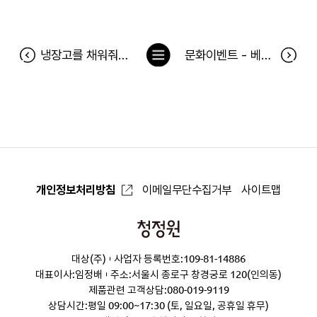
목
냉장고를 채워줘 124차 당첨자(5월 27일~6월 2일) 및 5월 베스트 당첨후기
문화이벤트 - 베니스의 상인 공연 당첨자
록
으
로
개인정보처리방침
이메일무단수집거부
사이트맵
청
정
대상(주)
사업자 등록번호:109-81-14886
원
대표이사:임정배
주소:서울시 종로구 창경궁로 120(인의동)
제품관련 고객상담:
080-019-9119
상담시간:평일 09:00~17:30 (토, 일요일, 공휴일 휴무)