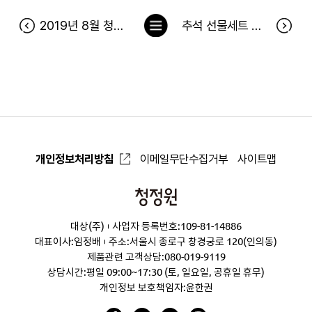
목
2019년 8월 청정원 출석 이벤트 당첨자
추석 선물세트 아이콘 찾기 이벤트 당첨자
록
으
로
개인정보처리방침
이메일무단수집거부
사이트맵
청
정
대상(주)
사업자 등록번호:109-81-14886
원
대표이사:임정배
주소:서울시 종로구 창경궁로 120(인의동)
제품관련 고객상담:
080-019-9119
상담시간:평일 09:00~17:30 (토, 일요일, 공휴일 휴무)
개인정보 보호책임자:윤한권