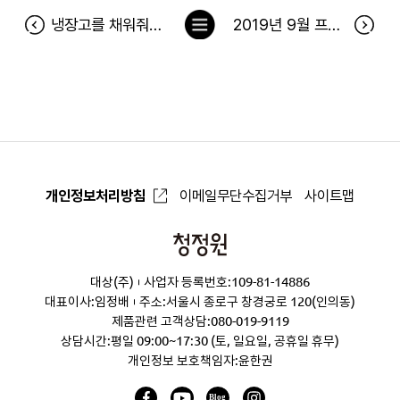
목
냉장고를 채워줘 141차 당첨자(9월 23일~9월 29일) 및 9월 베스트 후기 당첨자
2019년 9월 프렌즈 전용딜 당첨자
록
으
로
개인정보처리방침
이메일무단수집거부
사이트맵
청
정
대상(주)
사업자 등록번호:109-81-14886
원
대표이사:임정배
주소:서울시 종로구 창경궁로 120(인의동)
제품관련 고객상담:
080-019-9119
상담시간:평일 09:00~17:30 (토, 일요일, 공휴일 휴무)
개인정보 보호책임자:윤한권