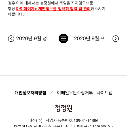
경우 이에 대해서는 청정원에서 책임을 지지않으므로
항상
마이페이지> 개인정보를 정확히 입력 및 관리
해주시기
바랍니다.
목
2020년 9월 청정원 출석 이벤트 당첨자
2020년 9월 프렌즈 전용딜 당첨자
록
으
로
개인정보처리방침
이메일무단수집거부
사이트맵
청
정
대상(주)
사업자 등록번호:109-81-14886
원
대표이사:임정배
주소:서울시 종로구 창경궁로 120(인의동)