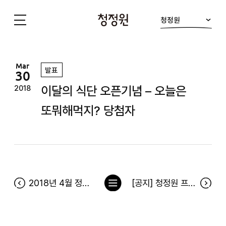
청정원
청
정
원
Mar
발표
30
이달의 식단 오픈기념 – 오늘은
2018
또뭐해먹지? 당첨자
목
2018년 4월 정원이의 푸드박스 당첨자
[공지] 청정원 프렌즈 회원등급제 및 청정원 콩 서비스 오픈
록
으
로