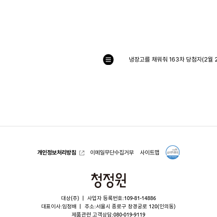
냉장고를 채워줘 163차 당첨자(2월 
목
록
으
로
개인정보처리방침
이메일무단수집거부
사이트맵
청
정
대상(주)
사업자 등록번호:109-81-14886
원
대표이사:임정배
주소:서울시 종로구 창경궁로 120(인의동)
제품관련 고객상담:
080-019-9119