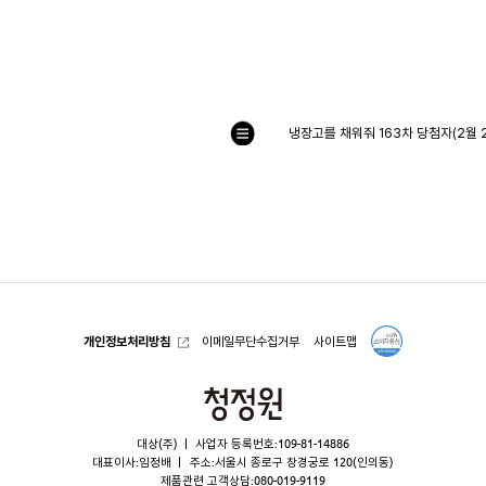
냉장고를 채워줘 163차 당첨자(2월 
목
록
으
로
개인정보처리방침
이메일무단수집거부
사이트맵
청
정
대상(주)
사업자 등록번호:109-81-14886
원
대표이사:임정배
주소:서울시 종로구 창경궁로 120(인의동)
제품관련 고객상담:
080-019-9119