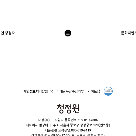
공연 당첨자
문화이벤트
목
록
으
로
개인정보처리방침
이메일무단수집거부
사이트맵
청
정
대상(주)
사업자 등록번호:109-81-14886
원
대표이사:임정배
주소:서울시 종로구 창경궁로 120(인의동)
제품관련 고객상담:
080-019-9119
상담시간:평일 09:00~17:30 (토, 일요일, 공휴일 휴무)