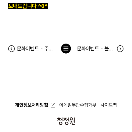
보내드립니다 ^0^
목
문화이벤트 - 주크박스극 한번더해요 공연 당첨자
문화이벤트 - 볼베어파크_웅진플레이도시 당첨자
록
으
로
개인정보처리방침
이메일무단수집거부
사이트맵
청
정