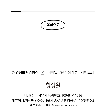
목록으로
개인정보처리방침
이메일무단수집거부
사이트맵
청
정
대상(주)
사업자 등록번호:109-81-14886
원
대표이사:임정배
주소:서울시 종로구 창경궁로 120(인의동)
제품관련 고객상담:
080-019-9119