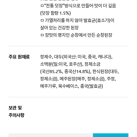
ㅁ“전통 덧장”방식으로 만들어 맛이 더 깊음
(덧장 함량 1.5%)
ㅁ 가열처리를 하지 않아 발효균(효소가)이
살아 있는 건강한 된장
ㅁ 장맛의 명지인 순창에서 만든 순창된장
주요 원재료
정제수, 대두(외국산: 미국, 중국, 캐나다),
소맥분(밀:미국, 호주산), 정제소금
(국산85.2%, 중국산14.8%), 한식된장(대두,
정제소금), 메주된장(메주, 정제소금), 주정,
메주가루, 육수베이스, 종국(발효균)
보관 및
주의사항