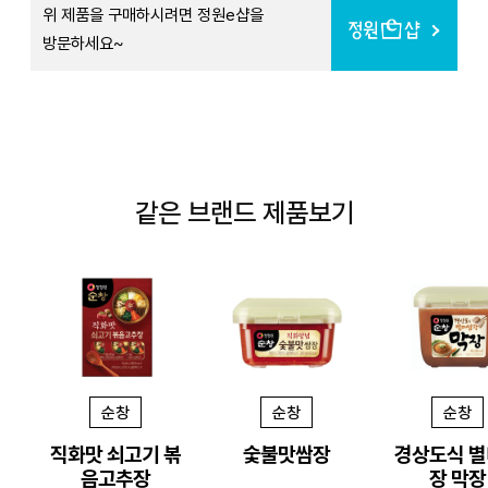
위 제품을 구매하시려면 정원e샵을
방문하세요~
같은 브랜드 제품보기
순창
순창
순창
직화맛 쇠고기 볶
숯불맛쌈장
경상도식 
음고추장
장 막장