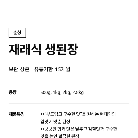
순창
재래식 생된장
보관
상온
유통기한
15개월
용량
500g, 1kg, 2kg, 2.8kg
제품특징
ㅁ“부드럽고 구수한 맛”을 원하는 현대인의
입맛에 맞춘 된장
ㅁ쿰쿰한 향과 맛은 낮추고 감칠맛과 구수한
맛을 높인 깔끔한 된장