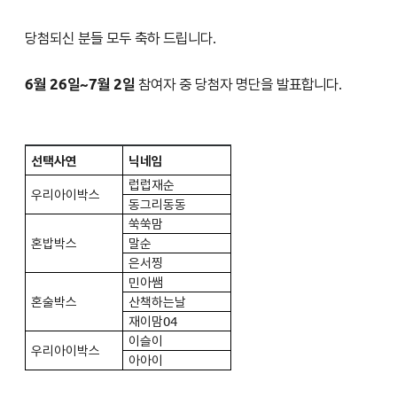
당첨되신 분들 모두 축하 드립니다.
6월 26일~7월 2일
참여자 중 당첨자 명단을 발표합니다.
선택사연
닉네임
럽럽재순
우리아이박스
동그리동동
쑥쑥맘
혼밥박스
말순
은서찡
민아쌤
혼술박스
산책하는날
재이맘04
이슬이
우리아이박스
아아이