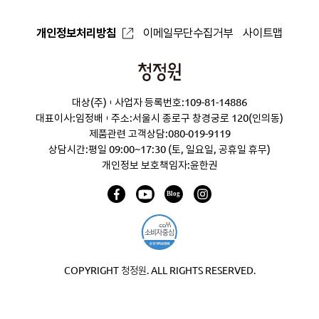
개인정보처리방침
이메일무단수집거부
사이트맵
청
정
대상(주)
사업자 등록번호:109-81-14886
원
대표이사:임정배
주소:서울시 종로구 창경궁로 120(인의동)
제품관련 고객상담:
080-019-9119
상담시간:평일 09:00~17:30 (토, 일요일, 공휴일 휴무)
개인정보 보호책임자:윤한권
COPYRIGHT 청정원. ALL RIGHTS RESERVED.