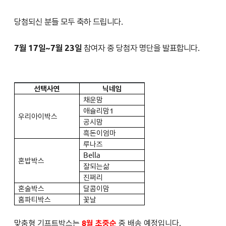
당첨되신 분들 모두 축하 드립니다.
7월 17일~7월 23일
참여자 중 당첨자 명단을 발표합니다.
선택사연
닉네임
채운맘
애슐리맘1
우리아이박스
공시맘
흑돈이엄마
루나즈
Bella
혼밥박스
잘되는삶
진쩌리
혼술박스
달콤이맘
홈파티박스
꽃날
맞춤형 기프트박스는
8월 초중순
중 배송 예정입니다.