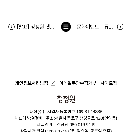
목
[발표] 청정원 햇살담은 간장 신제품 런칭 기념 구매 이벤트 당첨자
문화이벤트 - 뮤지컬 김종욱찾기 (7/30 공연) 당첨자
록
으
로
개인정보처리방침
이메일무단수집거부
사이트맵
청
정
대상(주)
사업자 등록번호:109-81-14886
원
대표이사:임정배
주소:서울시 종로구 창경궁로 120(인의동)
제품관련 고객상담:
080-019-9119
상담시간:평일 09:00~17:30 (토, 일요일, 공휴일 휴무)