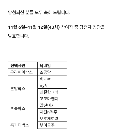
당첨되신 분들 모두 축하 드립니다.
11월 6일~11월 12일(43차)
참여자 중 당첨자 명단을
발표합니다.
선택사연
닉네임
우리아이박스
소공맘
djsam
ny6
혼밥박스
친절한그녀
꼬꼬마앤디
값진여자
혼술박스
치킨n맥주
보조개여왕
홈파티박스
부여공주