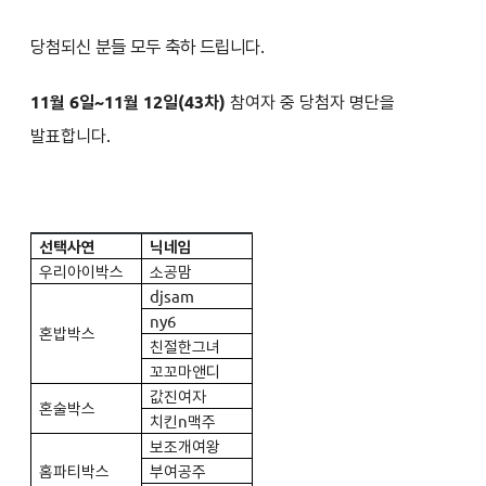
당첨되신 분들 모두 축하 드립니다.
11월 6일~11월 12일(43차)
참여자 중 당첨자 명단을
발표합니다.
선택사연
닉네임
우리아이박스
소공맘
djsam
ny6
혼밥박스
친절한그녀
꼬꼬마앤디
값진여자
혼술박스
치킨n맥주
보조개여왕
홈파티박스
부여공주