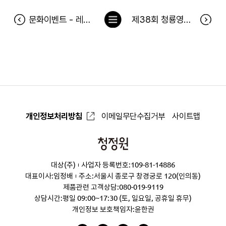
목
문화이벤트 - 레미제라블 당첨자
제38회 청룡영화상 온라인 이벤트 당첨자
록
으
로
개인정보처리방침
이메일무단수집거부
사이트맵
청
정
대상(주)
사업자 등록번호:109-81-14886
원
대표이사:임정배
주소:서울시 종로구 창경궁로 120(인의동)
제품관련 고객상담:
080-019-9119
상담시간:평일 09:00~17:30 (토, 일요일, 공휴일 휴무)
개인정보 보호책임자:윤한권