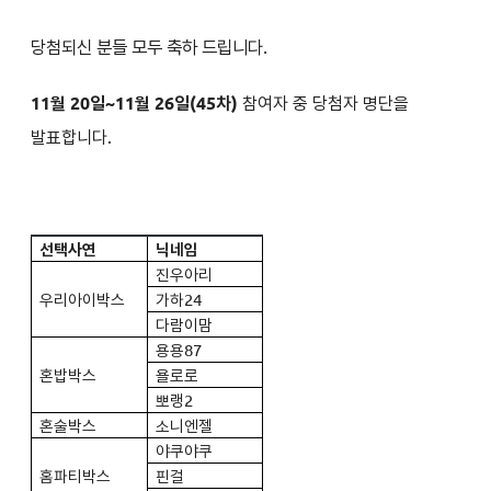
당첨되신 분들 모두 축하 드립니다.
11월 20일~11월 26일(45차)
참여자 중 당첨자 명단을
발표합니다.
선택사연
닉네임
진우아리
우리아이박스
가하24
다람이맘
용용87
혼밥박스
욜로로
뽀랭2
혼술박스
소니엔젤
야쿠야쿠
홈파티박스
핀걸