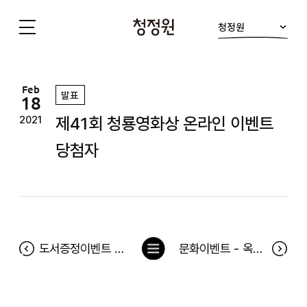
청정원
청
정
원
Feb
발표
18
제41회 청룡영화상 온라인 이벤트
2021
당첨자
목
도서증정이벤트 <아침이 달라지는 저녁 루틴의 힘> 당첨자
문화이벤트 - 옥탑방 고양이 당첨자
록
으
로