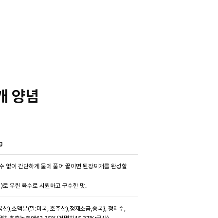
개 양념
g
수 없이 간단하게 물에 풀어 끓이면 된장찌개를 완성할
)로 우린 육수로 시원하고 구수한 맛.
산),소맥분(밀:미국, 호주산),정제소금,종국}, 정제수,
멸치추출농축액62.35%(건멸치15.37%:국산),