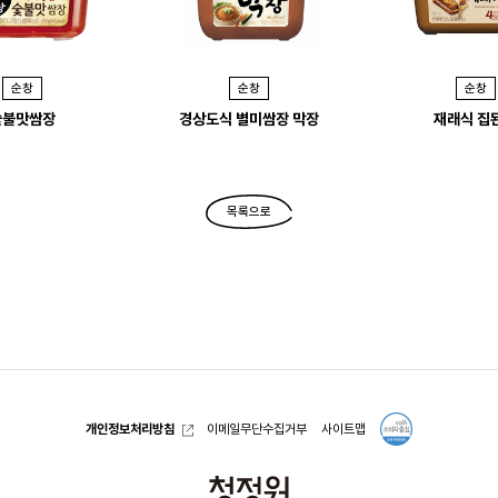
순창
순창
순창
숯불맛쌈장
경상도식 별미쌈장 막장
재래식 집
목록으로
개인정보처리방침
이메일무단수집거부
사이트맵
청