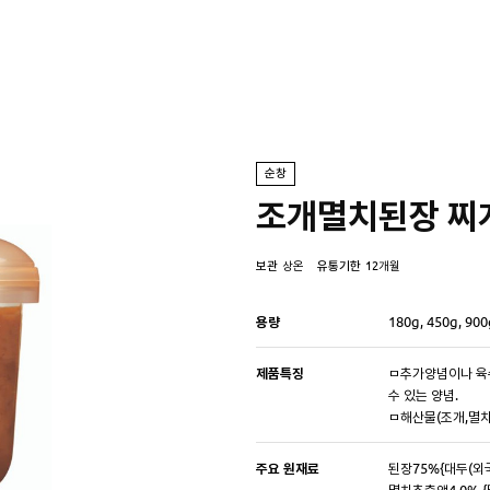
순창
조개멸치된장 찌
보관
상온
유통기한
12개월
용량
180g, 450g, 900
제품특징
ㅁ추가양념이나 육
수 있는 양념.
ㅁ해산물(조개,멸치
주요 원재료
된장75%{대두(외국
멸치추출액4.0% {