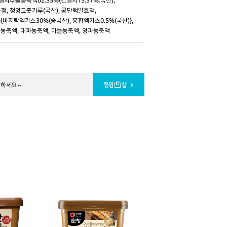
주정, 청양고춧가루(국산), 콩단백발효액,
{바지락엑기스30%(중국산), 홍합엑기스0.5%(국산)},
농축액, 대파농축액, 마늘농축액, 양파농축액
문하세요~