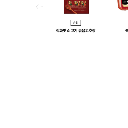
P
r
순창
e
직화맛 쇠고기 볶음고추장
v