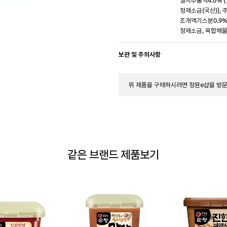
정제소금(국산)}, 
조개엑기스분0.9%
정제소금, 복합해물
보관 및 주의사항
위 제품을 구매하시려면 정원e샵을 방
같은 브랜드 제품보기