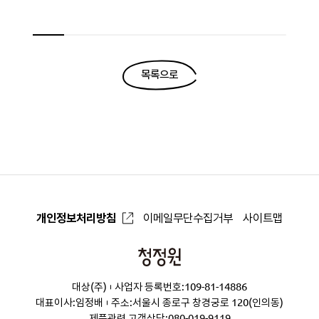
목록으로
개인정보처리방침
이메일무단수집거부
사이트맵
청
정
대상(주)
사업자 등록번호:109-81-14886
원
대표이사:임정배
주소:서울시 종로구 창경궁로 120(인의동)
제품관련 고객상담:
080-019-9119