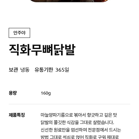
안주야
직화무뼈닭발
보관
냉동
유통기한
365일
용량
160g
제품특징
마늘양파기름으로 볶아서 향긋하고 깊은 맛
닭발의 쫄깃한 식감을 그대로 살렸습니다.
신선한 원료만을 엄선하여 전문점에서 드시는
방법 그대로 석쇠로 얹어 직화로 구워 제대로