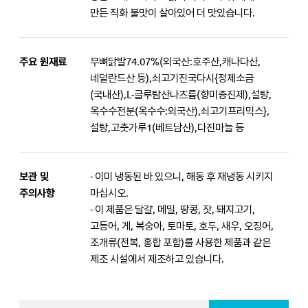
만든 직화 불맛이 살아있어 더 맛있습니다.
주요 원재료
무뼈닭발74.07%(외국산:호주산,캐나다산,
네덜란드산 등),쇠고기진국다시{정제소금
(국내산),L-글루탐산나츠륨(향미증진제),설탕,
옥수수전분(옥수수:외국산),쇠고기프리믹스},
설탕,고춧가루1(베트남산),다진마늘 등
보관 및
- 이미 냉동된 바 있으니, 해동 후 재냉동 시키지
주의사항
마십시오.
- 이 제품은 달걀, 메밀, 땅콩, 잣, 돼지고기,
고등어, 게, 복숭아, 토마토, 호두, 새우, 오징어,
조개류(전복, 홍합 포함)를 사용한 제품과 같은
제조 시설에서 제조하고 있습니다.