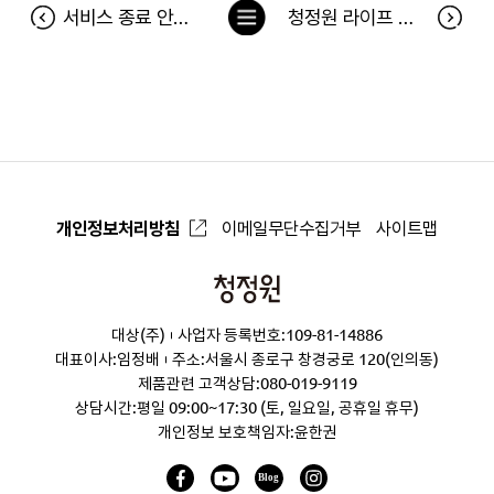
목
서비스 종료 안내 (1:1문의 및 이벤트 삭제)
청정원 라이프 푸드 에디터 모집 발표 안내
록
으
로
개인정보처리방침
이메일무단수집거부
사이트맵
청
정
대상(주)
사업자 등록번호:109-81-14886
원
대표이사:임정배
주소:서울시 종로구 창경궁로 120(인의동)
제품관련 고객상담:
080-019-9119
상담시간:평일 09:00~17:30 (토, 일요일, 공휴일 휴무)
개인정보 보호책임자:윤한권