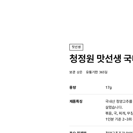
맛선생
청정원 맛선생 
보관
상온
유통기한
365일
용량
17g
제품특징
국내산 청양고추를 
살렸습니다.
볶음, 국, 찌개, 
1인분 기준 2~3회
주요 원재료
청양고추조각 91%