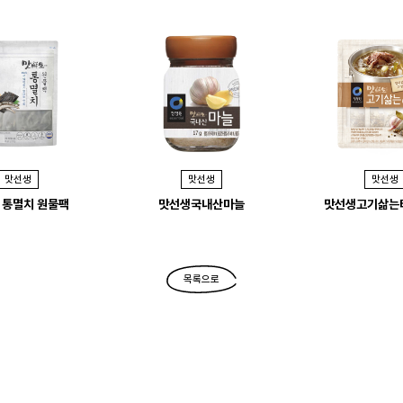
맛선생
맛선생
맛선생
 통멸치 원물팩
맛선생국내산마늘
맛선생고기삶는
목록으로