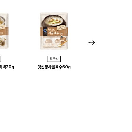
N
e
맛선생
맛선생
x
티백30g
맛선생사골육수60g
맛선생 참치액210ml
t