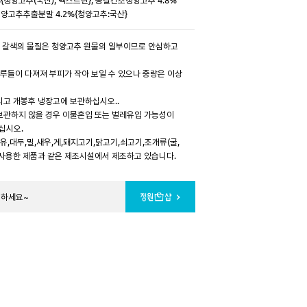
 청양고추추출분말 4.2%{청양고추:국산}
혹은 갈색의 물질은 청양고추 원물의 일부이므로 안심하고
 가루들이 다져져 부피가 작아 보일 수 있으나 중량은 이상
시고 개봉후 냉장고에 보관하십시오..
보관하지 않을 경우 이물혼입 또는 벌레유입 가능성이
십시오.
우유,대두,밀,새우,게,돼지고기,닭고기,쇠고기,조개류(굴,
 사용한 제품과 같은 제조시설에서 제조하고 있습니다.
문하세요~