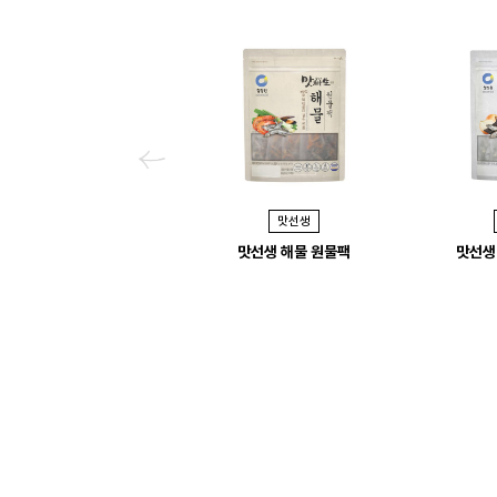
P
r
맛선생
e
맛선생 해물 원물팩
맛선생
v