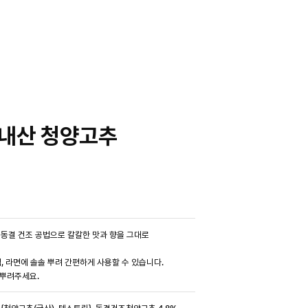
국내산 청양고추
동결 건조 공법으로 칼칼한 맛과 향을 그대로
무침, 라면에 솔솔 뿌려 간편하게 사용할 수 있습니다.
 뿌려주세요.
{청양고추(국산), 텍스트린}, 동결건조청양고추 4.8%