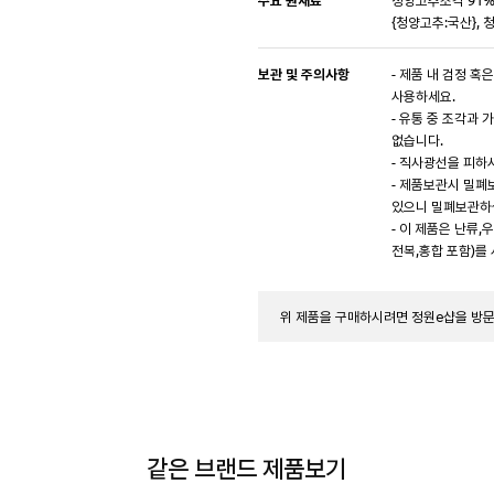
{청양고추:국산},
보관 및 주의사항
- 제품 내 검정 
사용하세요.
- 유통 중 조각과
없습니다.
- 직사광선을 피하
- 제품보관시 밀폐
있으니 밀폐보관하
- 이 제품은 난류,
전복,홍합 포함)를
위 제품을 구매하시려면 정원e샵을 방
같은 브랜드 제품보기