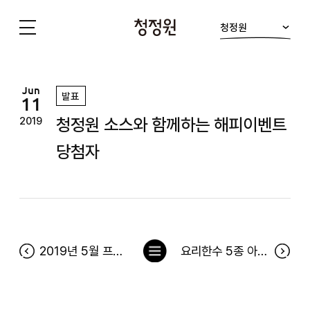
청정원
청
정
원
Jun
발표
11
청정원 소스와 함께하는 해피이벤트
2019
당첨자
목
2019년 5월 프렌즈 전용딜 당첨자
요리한수 5종 아이콘 찾기 당첨자
록
으
로