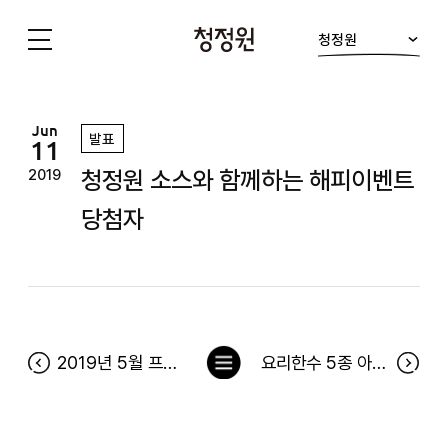
청정원
청
정
원
Jun
발표
11
청정원 소스와 함께하는 해피이벤트
2019
당첨자
목
2019년 5월 프렌즈 전용딜 당첨자
요리한수 5종 아이콘 찾기 당첨자
록
으
로