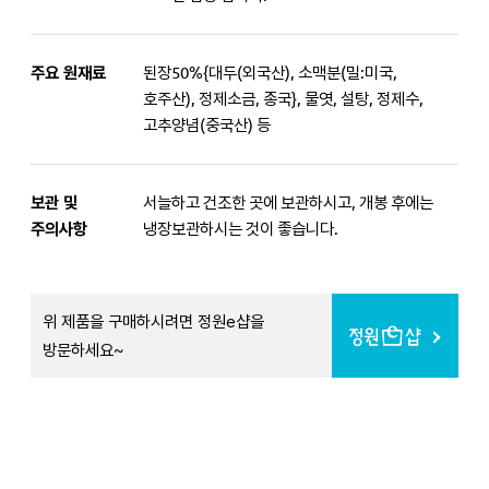
주요 원재료
된장50%{대두(외국산), 소맥분(밀:미국,
호주산), 정제소금, 종국}, 물엿, 설탕, 정제수,
고추양념(중국산) 등
보관 및
서늘하고 건조한 곳에 보관하시고, 개봉 후에는
주의사항
냉장보관하시는 것이 좋습니다.
위 제품을 구매하시려면 정원e샵을
방문하세요~