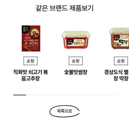
같은 브랜드 제품보기
순창
순창
순창
직화맛 쇠고기 볶
숯불맛쌈장
경상도식 
음고추장
장 막장
목록으로