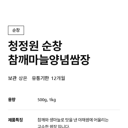
순창
청정원 순창
참깨마늘양념쌈장
보관
상온
유통기한
12개월
용량
500g, 1kg
제품특징
참깨와 생마늘로 맛을 낸 야채쌈에 어울리는
고소한 쌈장 입니다.