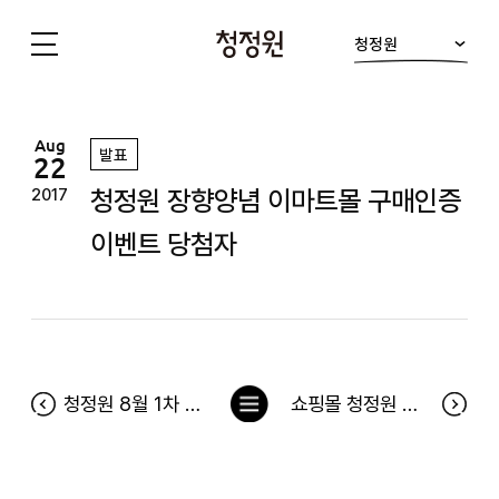
청정원
청
정
원
Aug
발표
22
청정원 장향양념 이마트몰 구매인증
2017
이벤트 당첨자
목
청정원 8월 1차 프렌즈 쿠킹클래스 당첨자
쇼핑몰 청정원 제품 구매이벤트 - G마켓 츄앤발리프로모션 당첨자
록
으
로