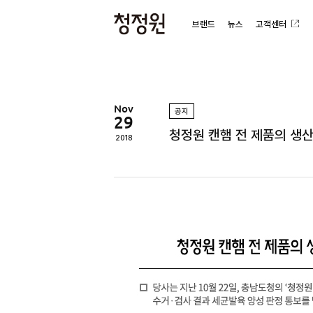
브랜드
뉴스
고객센터
청
정
원
Nov
공지
29
청정원 캔햄 전 제품의 생
2018