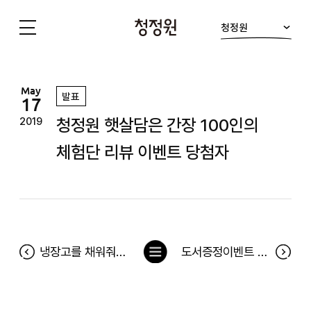
청정원
청
정
원
May
발표
17
청정원 햇살담은 간장 100인의
2019
체험단 리뷰 이벤트 당첨자
목
냉장고를 채워줘 121차 당첨자(5월 6일~5월 12일)
도서증정이벤트 <백년아이> 당첨자
록
으
로