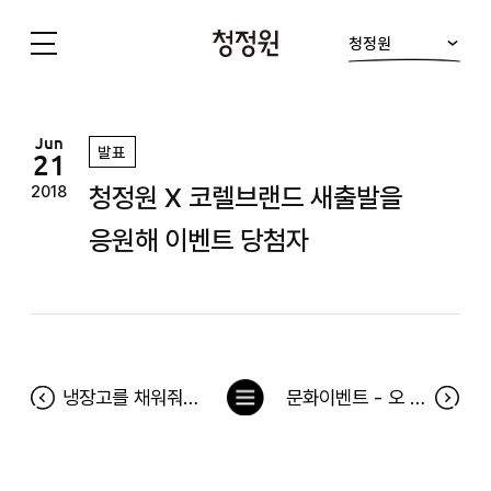
청정원
청
정
원
Jun
발표
21
청정원 X 코렐브랜드 새출발을
2018
응원해 이벤트 당첨자
목
냉장고를 채워줘 74차 당첨자(6월 11일~6월 17일)
문화이벤트 - 오 루시! 시사회 당첨자
록
으
로