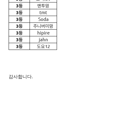
3
등
맨투맘
3
등
tmt
3
등
Soda
3
등
주니버미맘
3
등
hipire
3
등
jahn
3
등
도요12
감사합니다.