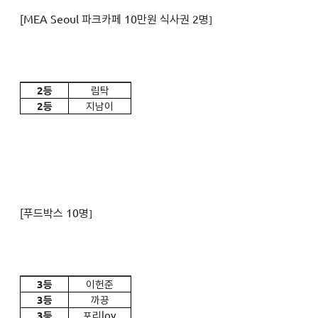
MEA Seoul 파크카페 10만원 식사권 2명
[
]
2
등
림탁
2
등
지남이
푸드박스 10명
[
]
3
등
이헌준
3
등
까끙
3
등
포리lov