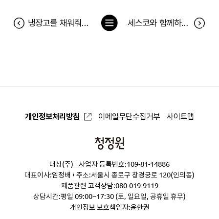
목
냉장고를 채워줘 117차 당첨자(4월 8일~4월 14일)
세스코와 함께하는 건강한 호흡기를 위한 쿠킹클래스 당첨자
록
으
로
개인정보처리방침
이메일무단수집거부
사이트맵
청
정
대상(주)
사업자 등록번호:109-81-14886
원
대표이사:임정배
주소:서울시 종로구 창경궁로 120(인의동)
제품관련 고객상담:
080-019-9119
상담시간:평일 09:00~17:30 (토, 일요일, 공휴일 휴무)
개인정보 보호책임자:윤한권