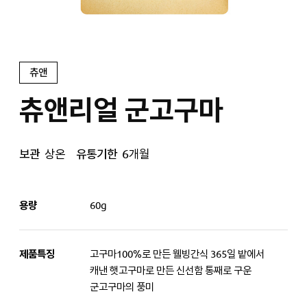
츄앤
츄앤리얼 군고구마
보관
상온
유통기한
6개월
용량
60g
제품특징
고구마100%로 만든 웰빙간식 365일 밭에서
캐낸 햇고구마로 만든 신선함 통째로 구운
군고구마의 풍미