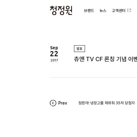
브랜드
뉴스
고객센터
청
정
원
Sep
발표
22
츄앤 TV CF 론칭 기념 
2017
Prev
정원아! 냉장고를 채워줘 35차 당첨자