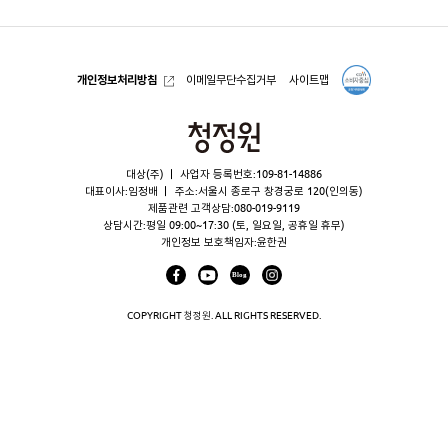
개인정보처리방침
이메일무단수집거부
사이트맵
청
정
대상(주)
사업자 등록번호:109-81-14886
원
대표이사:임정배
주소:서울시 종로구 창경궁로 120(인의동)
제품관련 고객상담:
080-019-9119
상담시간:평일 09:00~17:30 (토, 일요일, 공휴일 휴무)
개인정보 보호책임자:윤한권
COPYRIGHT 청정원. ALL RIGHTS RESERVED.