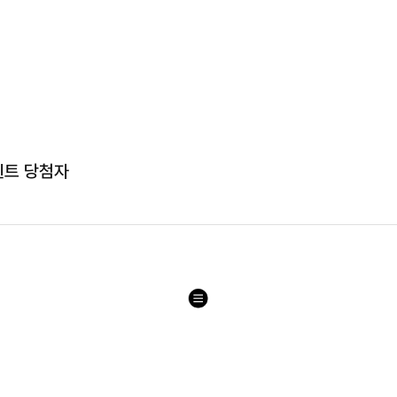
이벤트 당첨자
목
록
으
로