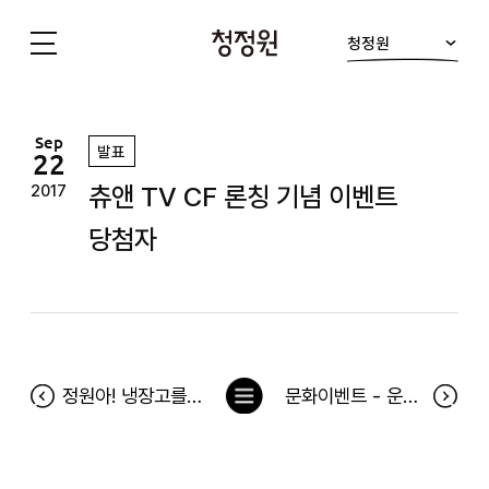
청정원
청
정
원
Sep
발표
22
츄앤 TV CF 론칭 기념 이벤트
2017
당첨자
목
정원아! 냉장고를 채워줘 35차 당첨자
문화이벤트 - 운빨로맨스 당첨자
록
으
로