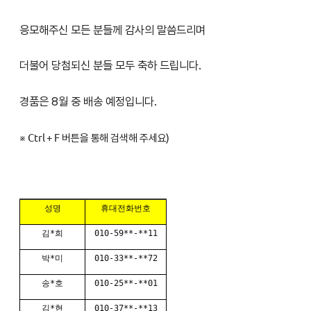
응모해주신 모든 분들께 감사의 말씀드리며
더불어 당첨되신 분들 모두 축하 드립니다.
경품은 8월 중 배송 예정입니다.
※ Ctrl + F 버튼을 통해 검색해 주세요)
성명
휴대전화번호
김*희
010-59**-**11
박*미
010-33**-**72
송*호
010-25**-**01
김*현
010-37**-**13