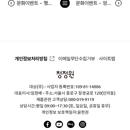
목
문화이벤트 - 행복 당첨자
문화이벤트 - 엉뚱발랄 콩순이 : 드래곤편 당첨자
록
으
로
개인정보처리방침
이메일무단수집거부
사이트맵
청
정
대상(주)
사업자 등록번호:109-81-14886
원
대표이사:임정배
주소:서울시 종로구 창경궁로 120(인의동)
제품관련 고객상담:
080-019-9119
상담시간:평일 09:00~17:30 (토, 일요일, 공휴일 휴무)
개인정보 보호책임자:윤한권