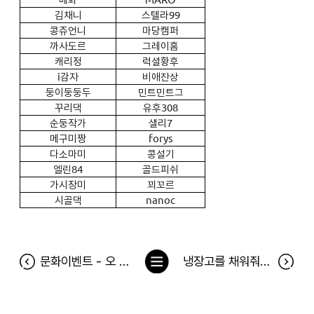
김채니
스텔라99
콩쥬언니
마당캠퍼
까사도르
그레이홈
캐리정
럭셜황후
i
감자
비애잔상
둥이둥둥두
민트민트그
꾸리댁
유후308
순둥작가
샐리7
메구미짱
forys
다소마미
콩설기
엘린84
골드피쉬
가시장미
꾀꼬르
시골댁
nanoc
목
문화이벤트 - 오 루시! 시사회 당첨자
냉장고를 채워줘 75차 당첨자(6월 18일~6월 24일)
록
으