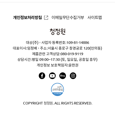
개인정보처리방침
이메일무단수집거부
사이트맵
청
정
대상(주)
사업자 등록번호:109-81-14886
원
대표이사:임정배
주소:서울시 종로구 창경궁로 120(인의동)
제품관련 고객상담:
080-019-9119
상담시간:평일 09:00~17:30 (토, 일요일, 공휴일 휴무)
개인정보 보호책임자:윤한권
COPYRIGHT 청정원. ALL RIGHTS RESERVED.