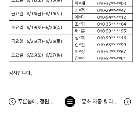
위*재
010-37**-**03
최*정
010-29**-**47
금요일 : 6/18(금)~6/19(토)
에*미
010-94**-**12
조*형
010-35**-**04
토요일 : 6/19(토)~6/20(일)
허*훈
010-50**-**95
정*희
010-99**-**16
금요일 : 6/25(금)~6/26(토)
김*진
010-63**-**99
이*정
010-52**-**67
토요일 : 6/26(토)~6/27(일)
장*인
010-52**-**01
감사합니다.
목
푸른봄에, 정원캠핑 5월 이벤트 당첨자
홍초 자몽 & 타트체리 신제품 출시기념 체험단 이벤트 당첨자
록
으
로