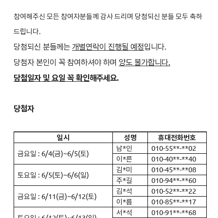
참여해주신 모든 참여자분들께 감사 드리며
당첨되신 분들 모두 축하
드립니다.
당첨되신 분들께는
개별연락이 진행될 예정
입니다.
당첨자 본인이 꼭 참여하셔야 하며
양도 불가합니다.
당첨일자 및 요일 꼭 확인
해주세요.
당첨자
일시
성명
휴대전화번호
남*인
010-55**-**02
금요일 : 6/4(금)~6/5(토)
이*른
010-40**-**40
김*미
010-45**-**08
토요일 : 6/5(토)~6/6(일)
주*길
010-94**-**60
김*석
010-52**-**22
금요일 : 6/11(금)~6/12(토)
이*름
010-85**-**17
서*석
010-91**-**68
토요일 : 6/12(토)~6/13(일)