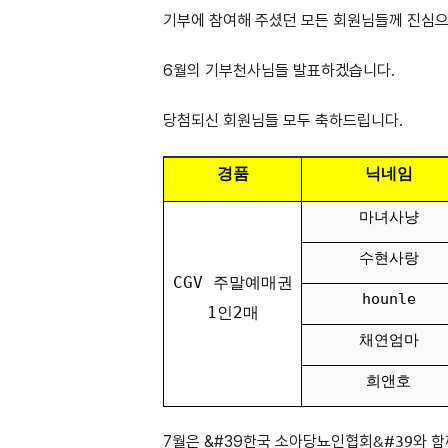
기부에 참여해 주셨던 모든 회원님들께 진심으
6월의 기부천사님들 발표하겠습니다.
당첨되신 회원님들 모두 축하드립니다.
경품
닉네임
마녀사냥
수현사랑
CGV 주말예매권
hounle
1인2매
채연엄마
희앤호
7월은 &#39
한국 소아당뇨인협회
&#39와 