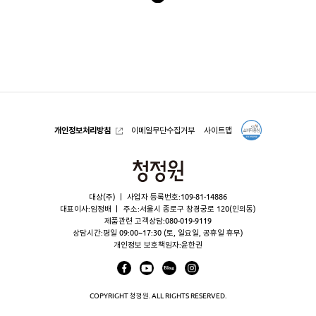
록
으
로
개인정보처리방침
이메일무단수집거부
사이트맵
청
정
대상(주)
사업자 등록번호:109-81-14886
원
대표이사:임정배
주소:서울시 종로구 창경궁로 120(인의동)
제품관련 고객상담:
080-019-9119
상담시간:평일 09:00~17:30 (토, 일요일, 공휴일 휴무)
개인정보 보호책임자:윤한권
COPYRIGHT 청정원. ALL RIGHTS RESERVED.