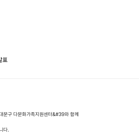
발표
9서대문구 다문화가족지원센터&#39와 함께
니다.