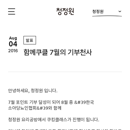
청정원
청
정
원
Aug
발표
04
함께쿠클 7월의 기부천사
2016
안녕하세요, 청정원 입니다.
7
월 포인트 기부 달성이 되어 8월 중 &#39
한국
소아당뇨인협회
&#39와 함께
청정원 요리공방에서 쿠킹클래스가 진행이 됩니다.