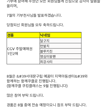
기부에 참여해 주셨던 모든 회원님들께 진심으로 감사의 말씀을
올리며,
7
월의 기부천사님들 발표하겠습니다.
당첨되신 회원님들 모두 축하드립니다.
경품
닉네임
달구지
먼발치
CGV
주말예매권
블루키친
1인2매
영심이왕팬
최강사리
8
월은 &#39
서대문구립 예꿈터 지역아동센터
&#39와
함께하는 함께쿠클로 진행됩니다.
(
함께쿠클 쿠킹클래스는 9월 진행됩니다)
많은 참여 부탁 드립니다.
경품은 8월 중에 전송 예정이오니 참조 부탁 드립니다.