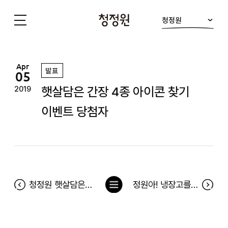
청정원
청
정
원
Apr
발표
05
햇살담은 간장 4종 아이콘 찾기
2019
이벤트 당첨자
목
청정원 햇살담은 간장 100인의 체험단 이벤트 당첨자
정원아! 냉장고를 채워줘 오픈 2주년 축하 이벤트 당첨자
록
으
로